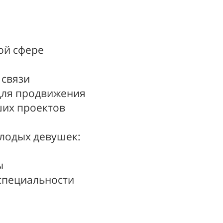
ой сфере
 связи
 для продвижения
ших проектов
лодых девушек:
ы
 специальности